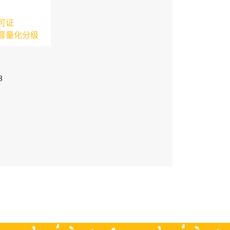
可证
督量化分级
3