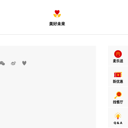
美好未来
麦乐送



新优惠
找餐厅
Q & A