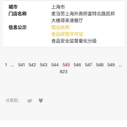
城市
城市
上海市
门店名称
门店名称
麦当劳上海外高桥富特北路凯邦
大楼得来速餐厅
信息公示
信息公示
营业执照
食品经营许可证
食品安全监督量化分级
1
...
541
542
543
544
545
546
547
548
549
...
823


分享到：