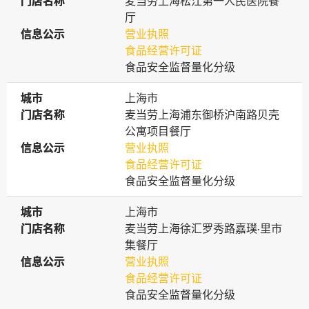
门店名称
门店名称
麦当劳上海松江第一人民医院餐
厅
信息公示
信息公示
营业执照
食品经营许可证
食品安全监督量化分级
城市
城市
上海市
门店名称
门店名称
麦当劳上海浦东御桥沪南路贝壳
公寓项目餐厅
信息公示
信息公示
营业执照
食品经营许可证
食品安全监督量化分级
城市
城市
上海市
门店名称
门店名称
麦当劳上海徐汇罗秀路嘉璞·里市
集餐厅
信息公示
信息公示
营业执照
食品经营许可证
食品安全监督量化分级