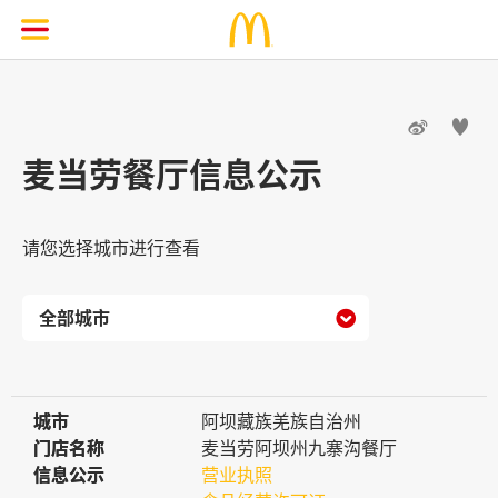


麦当劳餐厅信息公示
请您选择城市进行查看

城市
城市
阿坝藏族羌族自治州
门店名称
门店名称
麦当劳阿坝州九寨沟餐厅
信息公示
信息公示
营业执照