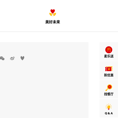
美好未来
麦乐送



新优惠
找餐厅
Q & A