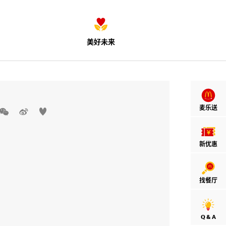
美好未来
麦乐送



新优惠
找餐厅
Q & A