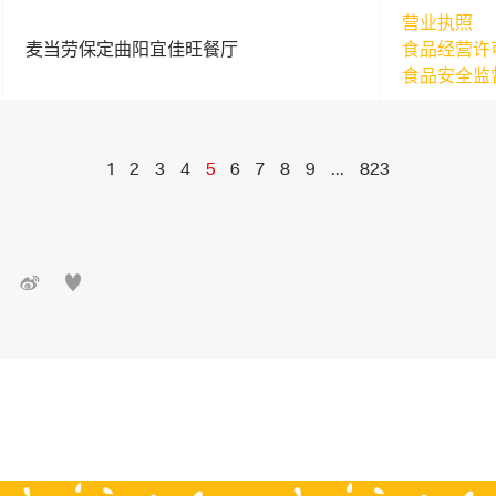
营业执照
麦当劳保定曲阳宜佳旺餐厅
食品经营许
食品安全监
1
2
3
4
5
6
7
8
9
...
823

