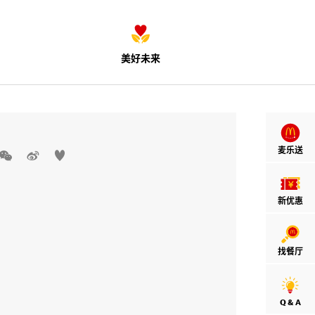
美好未来
麦乐送



新优惠
找餐厅
Q & A