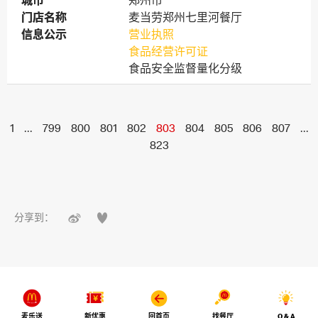
城市
城市
郑州市
门店名称
门店名称
麦当劳郑州七里河餐厅
信息公示
信息公示
营业执照
食品经营许可证
食品安全监督量化分级
1
...
799
800
801
802
803
804
805
806
807
...
823


分享到：
麦乐送
新优惠
回首页
找餐厅
Q & A