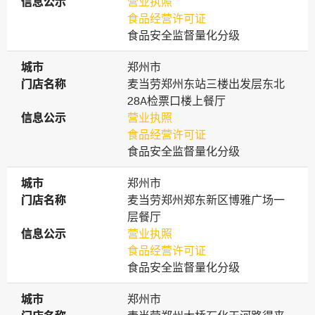
信息公示
信息公示
营业执照
食品经营许可证
食品安全监督量化分级
城市
城市
郑州市
门店名称
门店名称
麦当劳郑州东站三楼出发层东北
28A检票口楼上餐厅
信息公示
信息公示
营业执照
食品经营许可证
食品安全监督量化分级
城市
城市
郑州市
门店名称
门店名称
麦当劳郑州郑东新区博雅广场一
层餐厅
信息公示
信息公示
营业执照
食品经营许可证
食品安全监督量化分级
城市
城市
郑州市