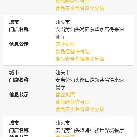
食品经营许可证
食品安全监督量化分级
城市
城市
汕头市
门店名称
门店名称
麦当劳汕头潮阳东华家居得来速
餐厅
信息公示
信息公示
营业执照
食品经营许可证
食品安全监督量化分级
城市
城市
汕头市
门店名称
门店名称
麦当劳汕头衡山路领荟湾得来速
餐厅
信息公示
信息公示
营业执照
食品经营许可证
食品安全监督量化分级
城市
城市
汕头市
门店名称
门店名称
麦当劳汕头澄海中骏世界城餐厅