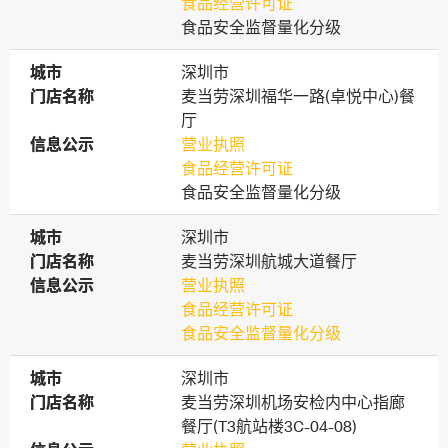
食品经营许可证
食品安全监督量化分级
城市
城市
深圳市
门店名称
门店名称
麦当劳深圳福华一路(卓悦中心)餐
厅
信息公示
信息公示
营业执照
食品经营许可证
食品安全监督量化分级
城市
城市
深圳市
门店名称
门店名称
麦当劳深圳航城大道餐厅
信息公示
信息公示
营业执照
食品经营许可证
食品安全监督量化分级
城市
城市
深圳市
门店名称
门店名称
麦当劳深圳机场安检内中心指廊
餐厅(T3航站楼3C-04-08)