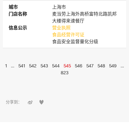
城市
城市
上海市
门店名称
门店名称
麦当劳上海外高桥富特北路凯邦
大楼得来速餐厅
信息公示
信息公示
营业执照
食品经营许可证
食品安全监督量化分级
1
...
541
542
543
544
545
546
547
548
549
...
823


分享到：