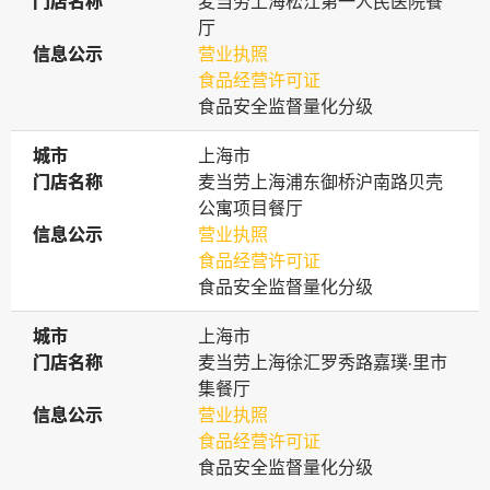
门店名称
门店名称
麦当劳上海松江第一人民医院餐
厅
信息公示
信息公示
营业执照
食品经营许可证
食品安全监督量化分级
城市
城市
上海市
门店名称
门店名称
麦当劳上海浦东御桥沪南路贝壳
公寓项目餐厅
信息公示
信息公示
营业执照
食品经营许可证
食品安全监督量化分级
城市
城市
上海市
门店名称
门店名称
麦当劳上海徐汇罗秀路嘉璞·里市
集餐厅
信息公示
信息公示
营业执照
食品经营许可证
食品安全监督量化分级