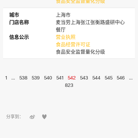
食品安全监督量化分级
城市
城市
上海市
门店名称
门店名称
麦当劳上海张江张衡路盛研中心
餐厅
信息公示
信息公示
营业执照
食品经营许可证
食品安全监督量化分级
1
...
538
539
540
541
542
543
544
545
546
...
823


分享到：