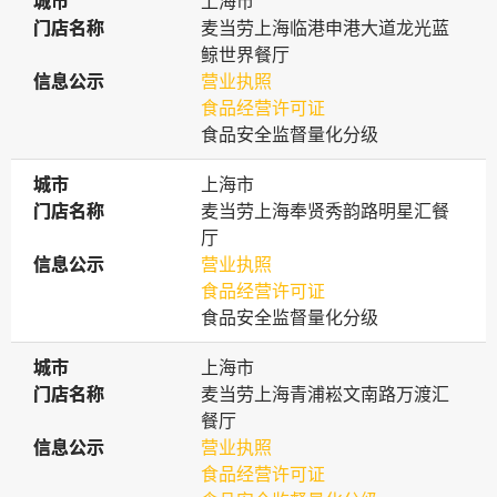
城市
城市
上海市
门店名称
门店名称
麦当劳上海临港申港大道龙光蓝
鲸世界餐厅
信息公示
信息公示
营业执照
食品经营许可证
食品安全监督量化分级
城市
城市
上海市
门店名称
门店名称
麦当劳上海奉贤秀韵路明星汇餐
厅
信息公示
信息公示
营业执照
食品经营许可证
食品安全监督量化分级
城市
城市
上海市
门店名称
门店名称
麦当劳上海青浦崧文南路万渡汇
餐厅
信息公示
信息公示
营业执照
食品经营许可证