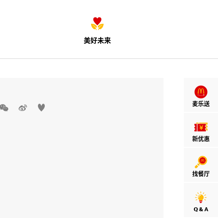
美好未来
麦乐送



新优惠
找餐厅
Q & A