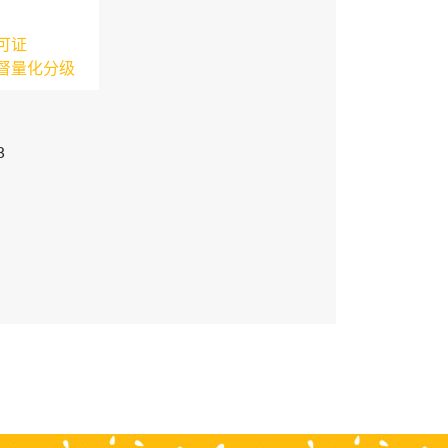
可证
督量化分级
3