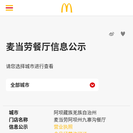


麦当劳餐厅信息公示
请您选择城市进行查看

城市
城市
阿坝藏族羌族自治州
门店名称
门店名称
麦当劳阿坝州九寨沟餐厅
信息公示
信息公示
营业执照