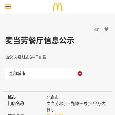


麦当劳餐厅信息公示
请您选择城市进行查看

城市
城市
北京市
门店名称
门店名称
麦当劳北京平翔路一号(平谷万达)
餐厅