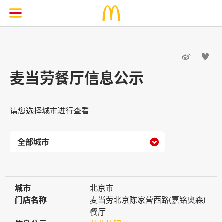


麦当劳餐厅信息公示
请您选择城市进行查看

城市
城市
北京市
门店名称
门店名称
麦当劳北京陈家营西路(嘉铭奥森)
餐厅