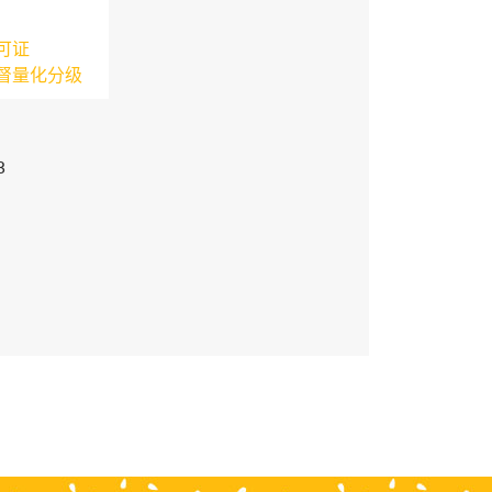
可证
督量化分级
3