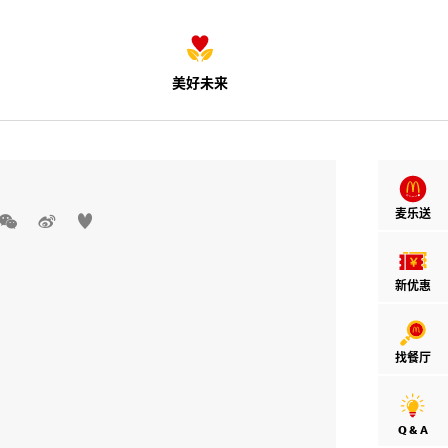
美好未来
麦乐送



新优惠
找餐厅
Q & A