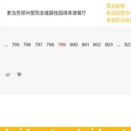
营业执照
麦当劳郑州荥阳龙城碧桂园得来速餐厅
食品经营许
食品安全监
1
...
795
796
797
798
799
800
801
802
803
...
82

