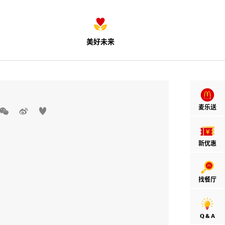
美好未来
麦乐送



新优惠
找餐厅
Q & A