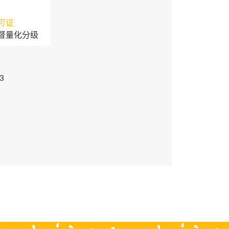
可证
督量化分级
3