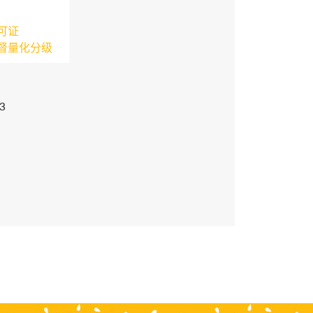
可证
督量化分级
3