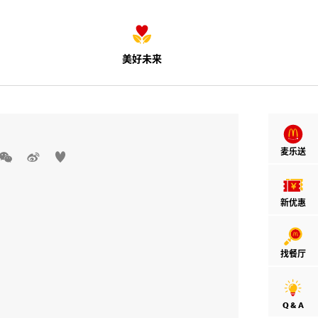
美好未来
麦乐送



新优惠
找餐厅
Q & A