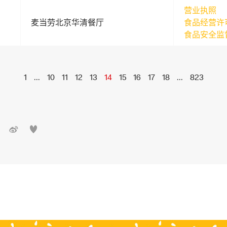
营业执照
麦当劳北京华清餐厅
食品经营许
食品安全监
1
...
10
11
12
13
14
15
16
17
18
...
823

