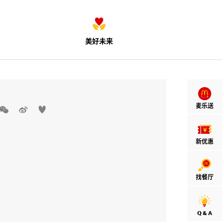
美好未来
麦乐送



新优惠
找餐厅
Q & A