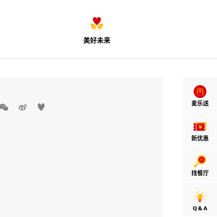
美好未来
麦乐送



新优惠
找餐厅
Q & A