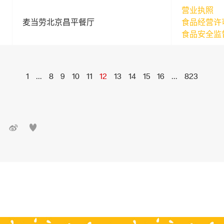
营业执照
麦当劳北京昌平餐厅
食品经营许
食品安全监
1
...
8
9
10
11
12
13
14
15
16
...
823

