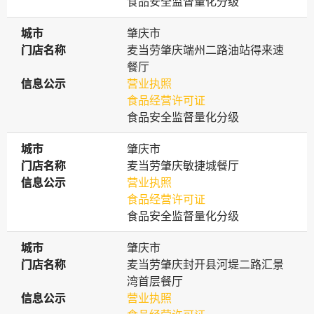
食品安全监督量化分级
城市
城市
肇庆市
门店名称
门店名称
麦当劳肇庆端州二路油站得来速
餐厅
信息公示
信息公示
营业执照
食品经营许可证
食品安全监督量化分级
城市
城市
肇庆市
门店名称
门店名称
麦当劳肇庆敏捷城餐厅
信息公示
信息公示
营业执照
食品经营许可证
食品安全监督量化分级
城市
城市
肇庆市
门店名称
门店名称
麦当劳肇庆封开县河堤二路汇景
湾首层餐厅
信息公示
信息公示
营业执照