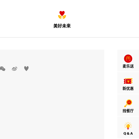
美好未来
麦乐送



新优惠
找餐厅
Q & A