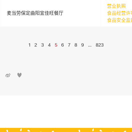
营业执照
麦当劳保定曲阳宜佳旺餐厅
食品经营许
食品安全监
1
2
3
4
5
6
7
8
9
...
823

