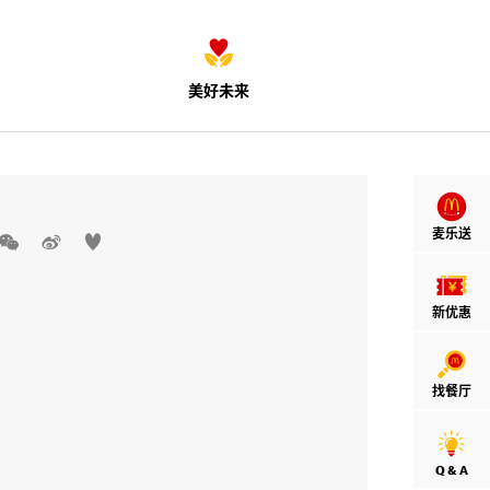
美好未来
麦乐送



新优惠
找餐厅
Q & A