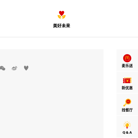
美好未来
麦乐送



新优惠
找餐厅
Q & A