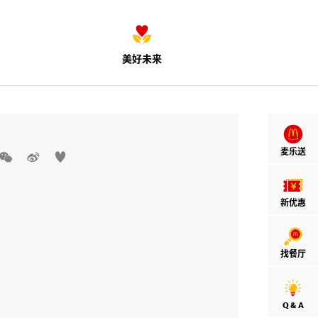
美好未来
麦乐送



新优惠
找餐厅
Q & A