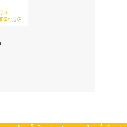
可证
督量化分级
3