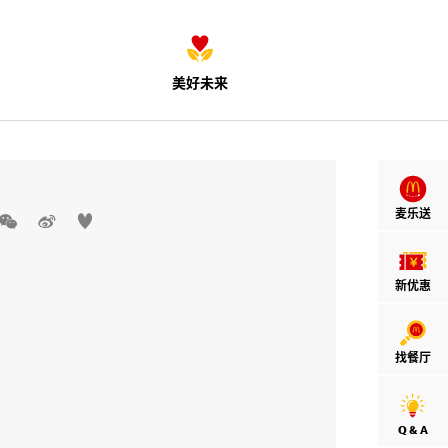
美好未来
麦乐送



新优惠
找餐厅
Q & A