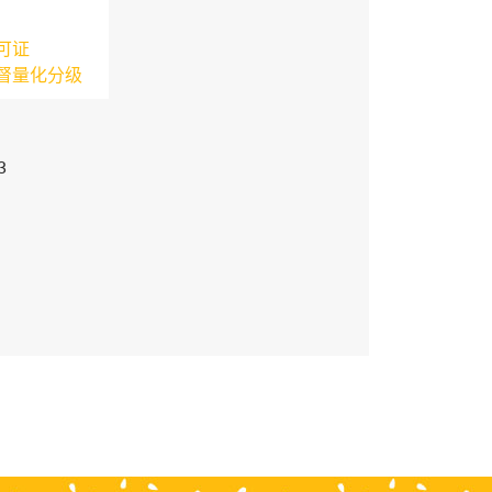
可证
督量化分级
3