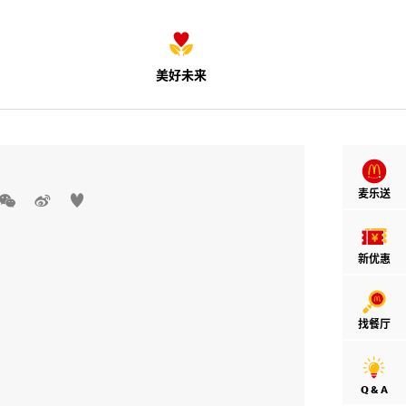
美好未来
麦乐送



新优惠
找餐厅
Q & A