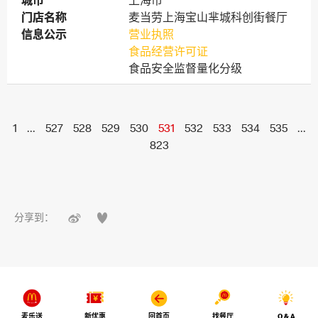
城市
城市
上海市
门店名称
门店名称
麦当劳上海宝山芈城科创街餐厅
信息公示
信息公示
营业执照
食品经营许可证
食品安全监督量化分级
1
...
527
528
529
530
531
532
533
534
535
...
823


分享到：
麦乐送
新优惠
回首页
找餐厅
Q & A