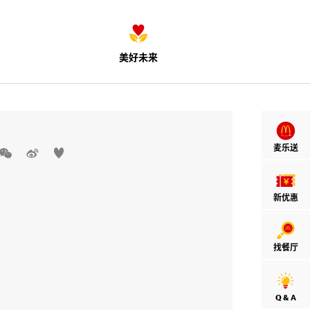
美好未来
麦乐送



新优惠
找餐厅
Q & A