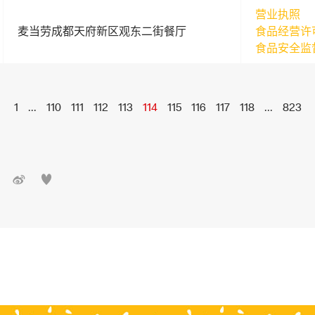
营业执照
麦当劳成都天府新区观东二街餐厅
食品经营许
食品安全监
1
...
110
111
112
113
114
115
116
117
118
...
823

