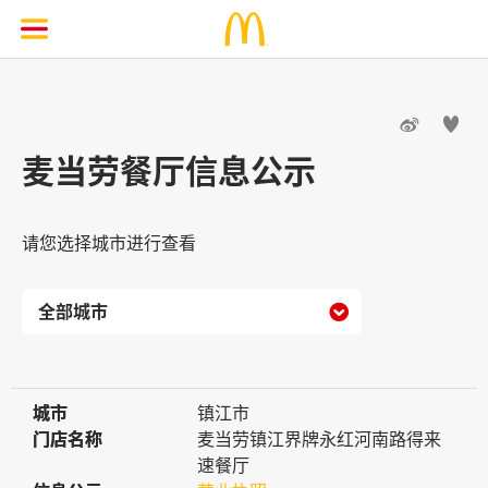


麦当劳餐厅信息公示
请您选择城市进行查看

城市
城市
镇江市
门店名称
门店名称
麦当劳镇江界牌永红河南路得来
速餐厅