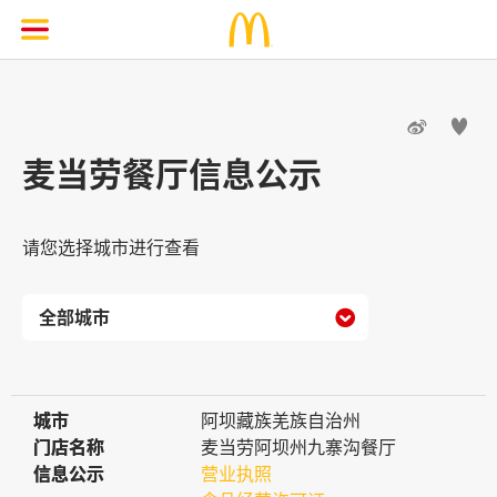


麦当劳餐厅信息公示
请您选择城市进行查看

城市
城市
阿坝藏族羌族自治州
门店名称
门店名称
麦当劳阿坝州九寨沟餐厅
信息公示
信息公示
营业执照