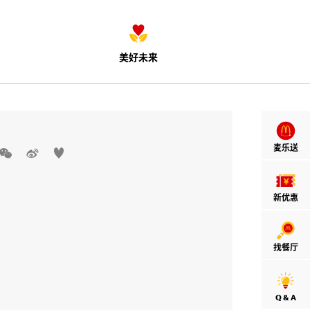
美好未来
麦乐送



新优惠
找餐厅
Q & A