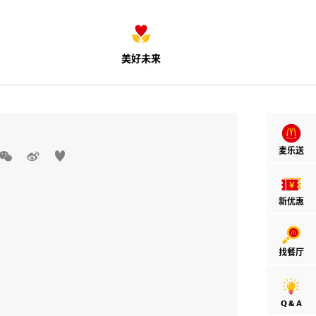
美好未来
麦乐送



新优惠
找餐厅
Q & A