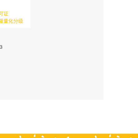
可证
督量化分级
3