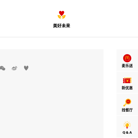
美好未来
麦乐送



新优惠
找餐厅
Q & A