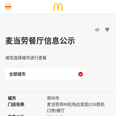


麦当劳餐厅信息公示
请您选择城市进行查看

城市
城市
郑州市
门店名称
门店名称
麦当劳郑州机场出发层(235登机
口旁)餐厅