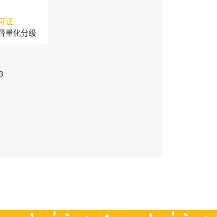
可证
督量化分级
3