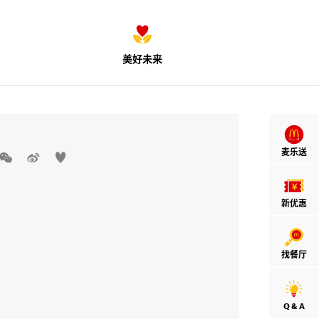
美好未来
麦乐送



新优惠
找餐厅
Q & A