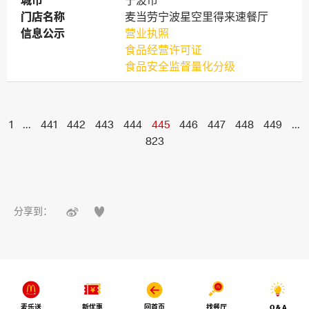
城市
城市
宁波市
门店名称
门店名称
麦当劳宁波星空里得来速餐厅
信息公示
信息公示
营业执照
食品经营许可证
食品安全监督量化分级
1
...
441
442
443
444
445
446
447
448
449
...
823


分享到：
麦乐送
新优惠
回首页
找餐厅
Q & A