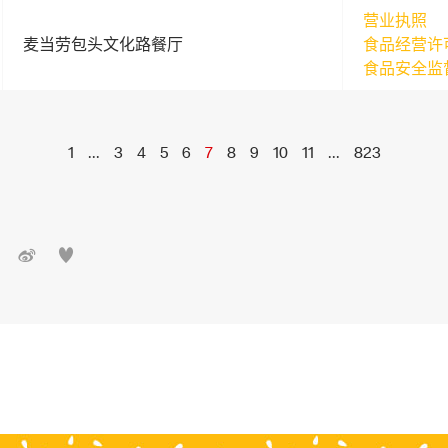
营业执照
麦当劳包头文化路餐厅
食品经营许
食品安全监
1
...
3
4
5
6
7
8
9
10
11
...
823

