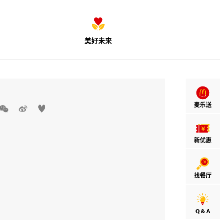
美好未来
麦乐送



新优惠
找餐厅
Q & A