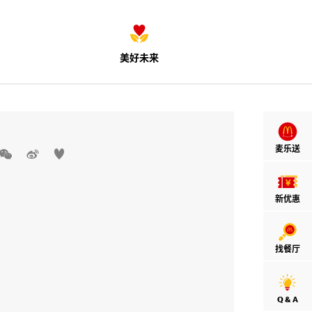
美好未来
麦乐送



新优惠
找餐厅
Q & A