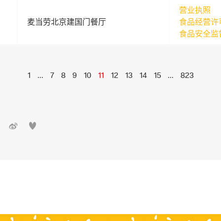
营业执照
麦当劳北京建国门餐厅
食品经营许
食品安全监
1
...
7
8
9
10
11
12
13
14
15
...
823

