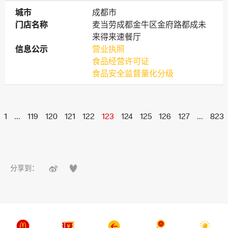
城市
城市
成都市
门店名称
门店名称
麦当劳成都金牛区金府路都成未
来得来速餐厅
信息公示
信息公示
营业执照
食品经营许可证
食品安全监督量化分级
1
...
119
120
121
122
123
124
125
126
127
...
823


分享到：