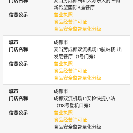
门店名称
门店名称
麦当劳成都高新大源东天府三街
新希望国际B座餐厅
信息公示
信息公示
营业执照
食品经营许可证
食品安全监督量化分级
城市
城市
成都市
门店名称
门店名称
麦当劳成都双流机场T1航站楼-出
发层餐厅（1号门旁）
信息公示
信息公示
营业执照
食品经营许可证
食品安全监督量化分级
城市
城市
成都市
门店名称
门店名称
成都双流机场T1安检快捷小站
（118号登机口旁）
信息公示
信息公示
营业执照
食品经营许可证
食品安全监督量化分级