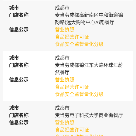
城市
城市
成都市
门店名称
门店名称
麦当劳成都高新南区中和街道锦
韵路(远大购物中心A馆)餐厅
信息公示
信息公示
营业执照
食品经营许可证
食品安全监督量化分级
城市
城市
成都市
门店名称
门店名称
麦当劳成都锦江东大路环球汇蔚
然餐厅
信息公示
信息公示
营业执照
食品经营许可证
食品安全监督量化分级
城市
城市
成都市
门店名称
门店名称
麦当劳电子科技大学商业街餐厅
信息公示
信息公示
营业执照
食品经营许可证