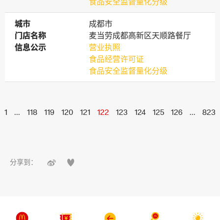
食品安全监督量化分级
城市
城市
成都市
门店名称
门店名称
麦当劳成都高新区天顺路餐厅
信息公示
信息公示
营业执照
食品经营许可证
食品安全监督量化分级
1
...
118
119
120
121
122
123
124
125
126
...
823


分享到：