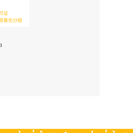
可证
督量化分级
3