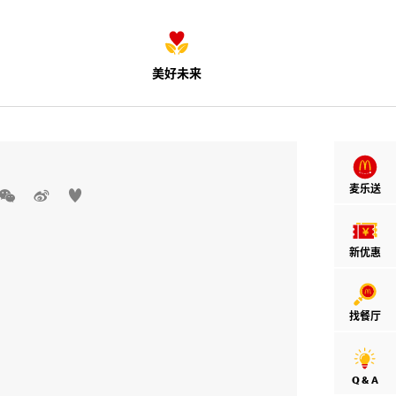
美好未来
麦乐送



新优惠
找餐厅
Q & A