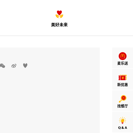
美好未来
麦乐送



新优惠
找餐厅
Q & A