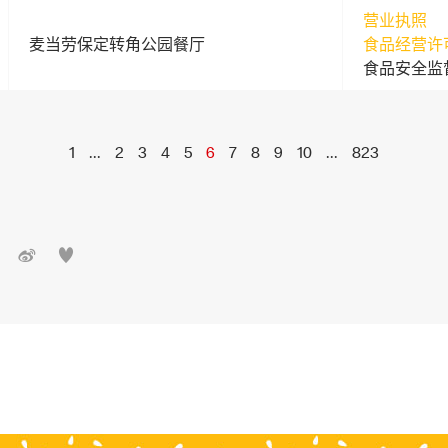
营业执照
麦当劳保定转角公园餐厅
食品经营许
食品安全监
1
...
2
3
4
5
6
7
8
9
10
...
823

