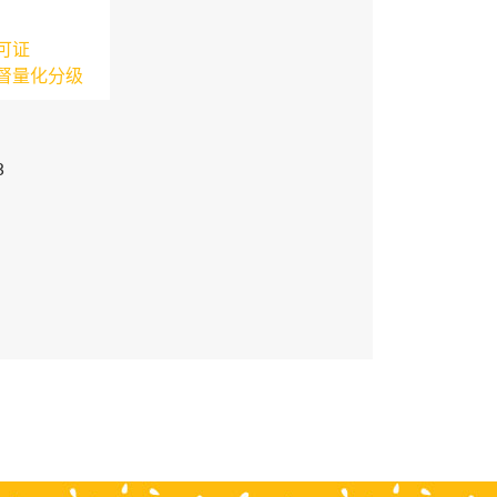
可证
督量化分级
3