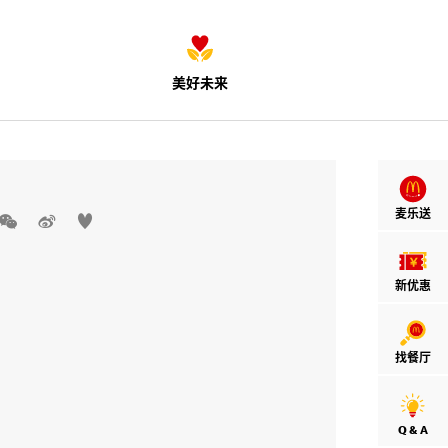
美好未来
麦乐送



新优惠
找餐厅
Q & A