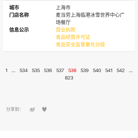
城市
城市
上海市
门店名称
门店名称
麦当劳上海临港冰雪世界中心广
场餐厅
信息公示
信息公示
营业执照
食品经营许可证
食品安全监督量化分级
1
...
534
535
536
537
538
539
540
541
542
...
823


分享到：