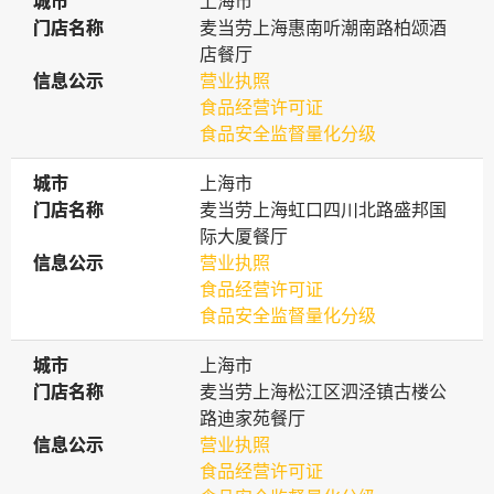
城市
城市
上海市
门店名称
门店名称
麦当劳上海惠南听潮南路柏颂酒
店餐厅
信息公示
信息公示
营业执照
食品经营许可证
食品安全监督量化分级
城市
城市
上海市
门店名称
门店名称
麦当劳上海虹口四川北路盛邦国
际大厦餐厅
信息公示
信息公示
营业执照
食品经营许可证
食品安全监督量化分级
城市
城市
上海市
门店名称
门店名称
麦当劳上海松江区泗泾镇古楼公
路迪家苑餐厅
信息公示
信息公示
营业执照
食品经营许可证