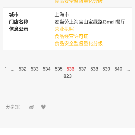
食品安全监督量化分级
城市
城市
上海市
门店名称
门店名称
麦当劳上海宝山宝绿路i3mall餐厅
信息公示
信息公示
营业执照
食品经营许可证
食品安全监督量化分级
1
...
532
533
534
535
536
537
538
539
540
...
823


分享到：