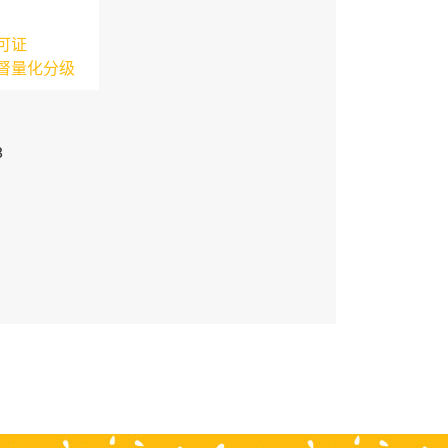
可证
督量化分级
3