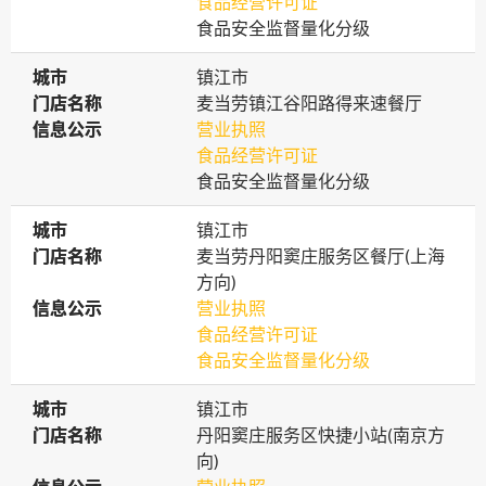
食品经营许可证
食品安全监督量化分级
城市
城市
镇江市
门店名称
门店名称
麦当劳镇江谷阳路得来速餐厅
信息公示
信息公示
营业执照
食品经营许可证
食品安全监督量化分级
城市
城市
镇江市
门店名称
门店名称
麦当劳丹阳窦庄服务区餐厅(上海
方向)
信息公示
信息公示
营业执照
食品经营许可证
食品安全监督量化分级
城市
城市
镇江市
门店名称
门店名称
丹阳窦庄服务区快捷小站(南京方
向)