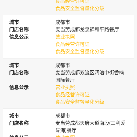
食品经营许可证
食品安全监督量化分级
城市
城市
成都市
门店名称
门店名称
麦当劳成都龙泉驿和平路餐厅
信息公示
信息公示
营业执照
食品经营许可证
食品安全监督量化分级
城市
城市
成都市
门店名称
门店名称
麦当劳成都双流区涧漕中街香楠
国际餐厅
信息公示
信息公示
营业执照
食品经营许可证
食品安全监督量化分级
城市
城市
成都市
门店名称
门店名称
麦当劳成都天府大道南段(三利爱
琴海)餐厅