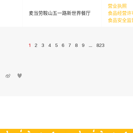
营业执照
麦当劳鞍山五一路新世界餐厅
食品经营许
食品安全监
1
2
3
4
5
6
7
8
9
...
823

