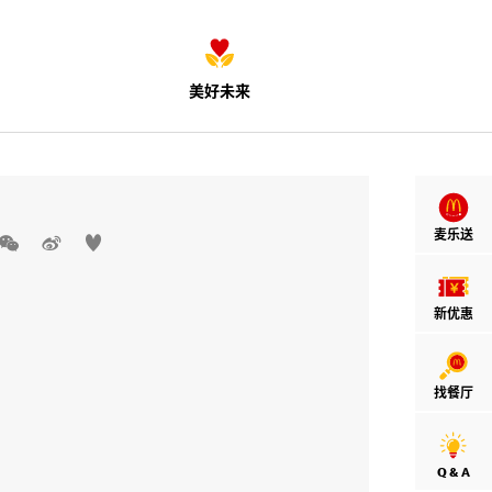
美好未来
麦乐送



新优惠
找餐厅
Q & A